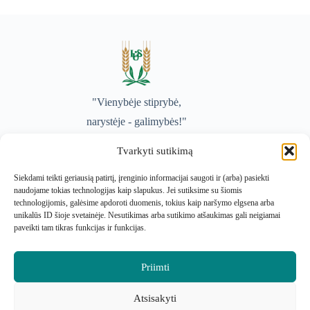
"Vienybėje stiprybė,
narystėje - galimybės!"
Tvarkyti sutikimą
Adresas
Siekdami teikti geriausią patirtį, įrenginio informacijai saugoti ir (arba) pasiekti
K. Donelaičio g.2-305, LT-44213, Kaunas
naudojame tokias technologijas kaip slapukus. Jei sutiksime su šiomis
technologijomis, galėsime apdoroti duomenis, tokius kaip naršymo elgsena arba
El. paštas
unikalūs ID šioje svetainėje. Nesutikimas arba sutikimo atšaukimas gali neigiamai
paveikti tam tikras funkcijas ir funkcijas.
lus@lus.lt
Priimti
Rekvizitai
Lietuvos ūkininkų sąjunga
Atsisakyti